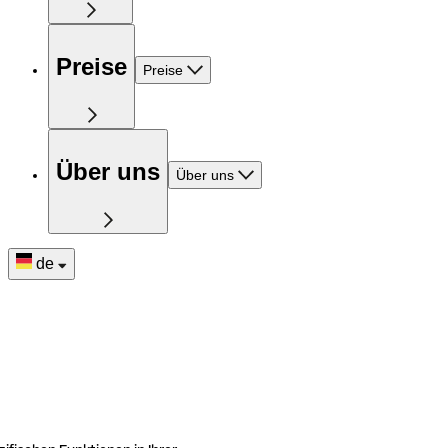
Preise
Preise
Über uns
Über uns
de