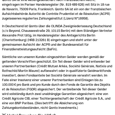
eingetragen im Pariser Handelsregister (Nr. 819 489 626) mit Sitz in 18 rue
de Navarin, 75009 Paris, Frankreich. Qonto SA ist ein von der französischen
Aufsichtsbehörde Autorité de Contrôle Prudentiel et de Résolution (ACPR)
zugelassenes reguliertes Zahlungsinstitut (Lizenz N°16958).
In Deutschland ist Qonto über die OLINDA Zweigniederlassung Deutschland
(c/o Beyond, Chausseestraße 29, 10115 Berlin) mit dem Ständigen Vertreter
Alexandre Prot tätig, im Handelsregister des Amtsgerichts Berlin
(Charlottenburg) (HRB 213261 B) eingetragen und steht unter der
gemeinsamen Aufsicht der ACPR und der Bundesanstalt für
Finanzdienstleistungsaufsicht (BaFin).
Sämtliche von unseren Kunden eingezahlten Gelder werden gemäß der
geltenden Vorschriften geschützt. Ein Teil dieser Gelder wird entweder bei
unseren Partnerbanken (Crédit Mutuel Arkéa, Société Générale, Natixis und
Rothschild Martin Maurel) aufbewahrt oder in qualifizierte Geldmarktfonds
investiert, deren Fondsanteile bei Société Générale verwahrt werden. Im
Falle einer Insolvenz einer unserer Partnerbanken sind Einlagen bis zu
100.000 € pro Bank und pro Kunde durch den Fonds de Garantie des Dépôts
et de Résolution (FGDR) abgesichert. Der verbleibende Teil dieser Gelder
wird vollständig durch zwei unabhängige Garantien abgesichert: eine von
Crédit Agricole CIB, einer Tochtergesellschaft der Crédit Agricole S.A., und
eine von BNP Paribas. (Dies betrifft die Absicherung von
Zahlungskontobeständen, nicht Qonto Investments.)