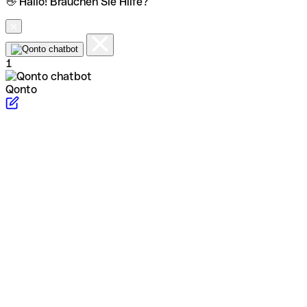
👋 Hallo! Brauchen Sie Hilfe?
1
Qonto