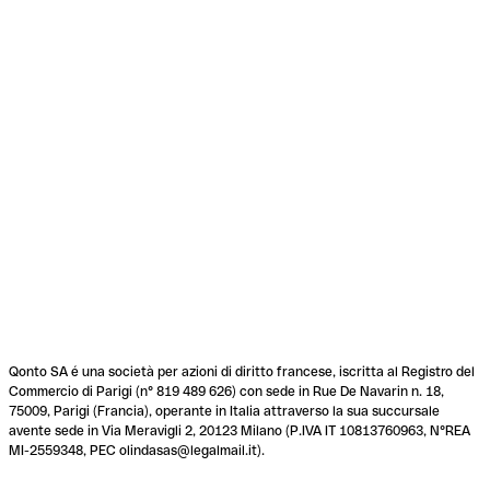
Qonto SA é una società per azioni di diritto francese, iscritta al Registro del
Commercio di Parigi (n° 819 489 626) con sede in Rue De Navarin n. 18,
75009, Parigi (Francia), operante in Italia attraverso la sua succursale
avente sede in Via Meravigli 2, 20123 Milano (P.IVA IT 10813760963, N°REA
MI-2559348, PEC olindasas@legalmail.it).