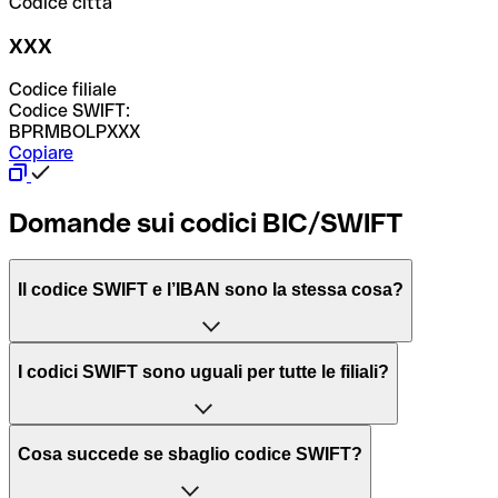
Codice città
XXX
Codice filiale
Codice SWIFT:
BPRMBOLPXXX
Copiare
Domande sui codici BIC/SWIFT
Il codice SWIFT e l’IBAN sono la stessa cosa?
L'acronimo SWIFT sta per “Society for Worldwide
I codici SWIFT sono uguali per tutte le filiali?
Interbank Financial Telecommunication”, una rete globale
per l’elaborazione dei pagamenti tra diversi Paesi.
Dipende dalle banche. In alcuni casi le banche utilizzano
Cosa succede se sbaglio codice SWIFT?
lo stesso codice SWIFT per filiali diverse. In altri casi, le
Il BIC, invece, sta per “Bank Identifier Code” ed è una
banche preferiscono avere un codice SWIFT dedicato per