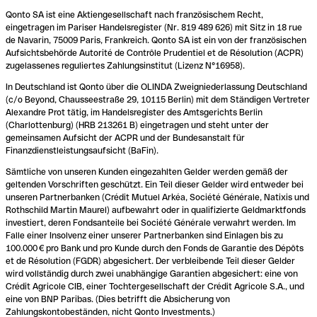
Qonto SA ist eine Aktiengesellschaft nach französischem Recht,
eingetragen im Pariser Handelsregister (Nr. 819 489 626) mit Sitz in 18 rue
de Navarin, 75009 Paris, Frankreich. Qonto SA ist ein von der französischen
Aufsichtsbehörde Autorité de Contrôle Prudentiel et de Résolution (ACPR)
zugelassenes reguliertes Zahlungsinstitut (Lizenz N°16958).
In Deutschland ist Qonto über die OLINDA Zweigniederlassung Deutschland
(c/o Beyond, Chausseestraße 29, 10115 Berlin) mit dem Ständigen Vertreter
Alexandre Prot tätig, im Handelsregister des Amtsgerichts Berlin
(Charlottenburg) (HRB 213261 B) eingetragen und steht unter der
gemeinsamen Aufsicht der ACPR und der Bundesanstalt für
Finanzdienstleistungsaufsicht (BaFin).
Sämtliche von unseren Kunden eingezahlten Gelder werden gemäß der
geltenden Vorschriften geschützt. Ein Teil dieser Gelder wird entweder bei
unseren Partnerbanken (Crédit Mutuel Arkéa, Société Générale, Natixis und
Rothschild Martin Maurel) aufbewahrt oder in qualifizierte Geldmarktfonds
investiert, deren Fondsanteile bei Société Générale verwahrt werden. Im
Falle einer Insolvenz einer unserer Partnerbanken sind Einlagen bis zu
100.000 € pro Bank und pro Kunde durch den Fonds de Garantie des Dépôts
et de Résolution (FGDR) abgesichert. Der verbleibende Teil dieser Gelder
wird vollständig durch zwei unabhängige Garantien abgesichert: eine von
Crédit Agricole CIB, einer Tochtergesellschaft der Crédit Agricole S.A., und
eine von BNP Paribas. (Dies betrifft die Absicherung von
Zahlungskontobeständen, nicht Qonto Investments.)