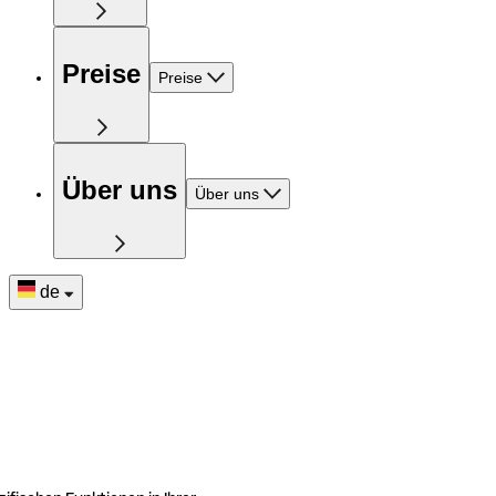
Preise
Preise
Über uns
Über uns
de