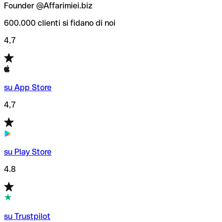
Founder @Affarimiei.biz
600.000 clienti si fidano di noi
4,7
su App Store
4,7
su Play Store
4.8
su Trustpilot