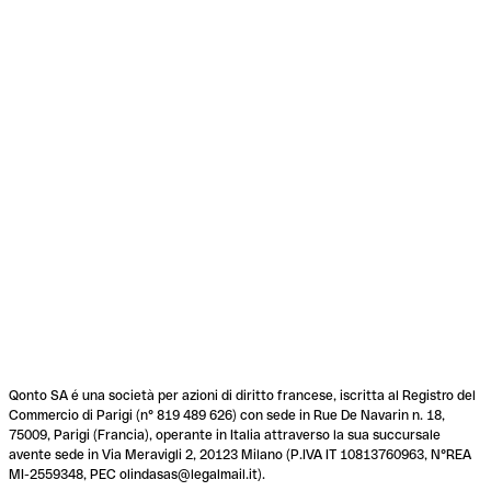
Qonto SA é una società per azioni di diritto francese, iscritta al Registro del
Commercio di Parigi (n° 819 489 626) con sede in Rue De Navarin n. 18,
75009, Parigi (Francia), operante in Italia attraverso la sua succursale
avente sede in Via Meravigli 2, 20123 Milano (P.IVA IT 10813760963, N°REA
MI-2559348, PEC olindasas@legalmail.it).