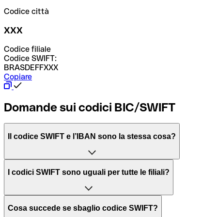
Codice città
XXX
Codice filiale
Codice SWIFT:
BRASDEFFXXX
Copiare
Domande sui codici BIC/SWIFT
Il codice SWIFT e l’IBAN sono la stessa cosa?
L'acronimo SWIFT sta per “Society for Worldwide
I codici SWIFT sono uguali per tutte le filiali?
Interbank Financial Telecommunication”, una rete globale
per l’elaborazione dei pagamenti tra diversi Paesi.
Dipende dalle banche. In alcuni casi le banche utilizzano
Cosa succede se sbaglio codice SWIFT?
lo stesso codice SWIFT per filiali diverse. In altri casi, le