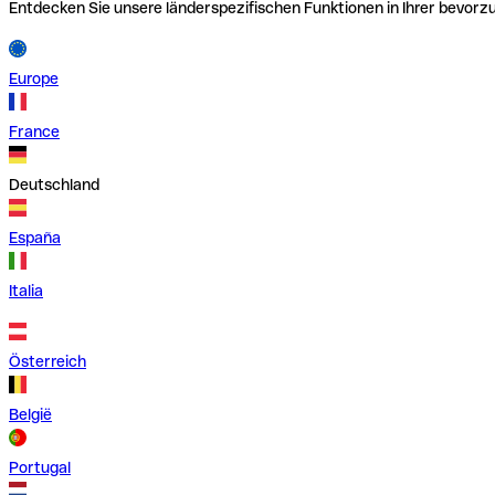
Entdecken Sie unsere länderspezifischen Funktionen in Ihrer bevor
Europe
France
Deutschland
España
Italia
Österreich
België
Portugal