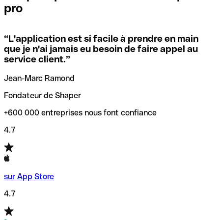
pro
locales.
Pour éviter ces erreurs, Qonto a créé un outil de
vérification/recherche de codes SWIFT. Ainsi, vous pouvez
“
L'application est si facile à prendre en main
Si vous n'êtes pas sûr du code SWIFT que vous devriez
trouver et vérifier vos codes SWIFT avant de réaliser vos
que je n'ai jamais eu besoin de faire appel au
utiliser, nous avons développé un outil de recherche de
transferts d’argent.
service client.
”
codes SWIFT par nom de banque.
Jean-Marc Ramond
Fondateur de Shaper
+600 000 entreprises nous font confiance
4.7
sur App Store
4.7