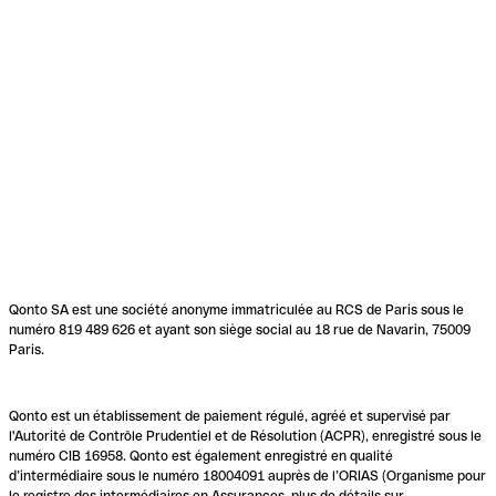
Qonto SA est une société anonyme immatriculée au RCS de Paris sous le
numéro 819 489 626 et ayant son siège social au 18 rue de Navarin, 75009
Paris.
Qonto est un établissement de paiement régulé, agréé et supervisé par
l'Autorité de Contrôle Prudentiel et de Résolution (ACPR), enregistré sous le
numéro CIB 16958. Qonto est également enregistré en qualité
d’intermédiaire sous le numéro 18004091 auprès de l’ORIAS (Organisme pour
le registre des intermédiaires en Assurances, plus de détails sur