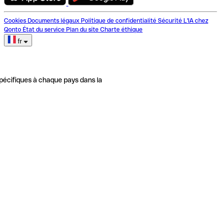
Cookies
Documents légaux
Politique de confidentialité
Sécurité
L'IA chez
Qonto
État du service
Plan du site
Charte éthique
fr
pécifiques à chaque pays dans la