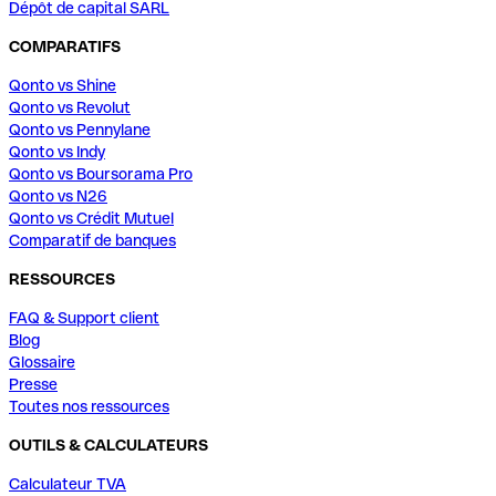
Dépôt de capital SARL
COMPARATIFS
Qonto vs Shine
Qonto vs Revolut
Qonto vs Pennylane
Qonto vs Indy
Qonto vs Boursorama Pro
Qonto vs N26
Qonto vs Crédit Mutuel
Comparatif de banques
RESSOURCES
FAQ & Support client
Blog
Glossaire
Presse
Toutes nos ressources
OUTILS & CALCULATEURS
Calculateur TVA