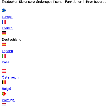
Entdecken Sie unsere länderspezifischen Funktionen in Ihrer bevor
Europe
France
Deutschland
España
Italia
Österreich
België
Portugal