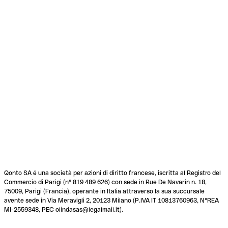
Qonto SA é una società per azioni di diritto francese, iscritta al Registro del
Commercio di Parigi (n° 819 489 626) con sede in Rue De Navarin n. 18,
75009, Parigi (Francia), operante in Italia attraverso la sua succursale
avente sede in Via Meravigli 2, 20123 Milano (P.IVA IT 10813760963, N°REA
MI-2559348, PEC olindasas@legalmail.it).