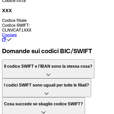
Codice città
XXX
Codice filiale
Codice SWIFT:
CLNVCAT1XXX
Copiare
Domande sui codici BIC/SWIFT
Il codice SWIFT e l’IBAN sono la stessa cosa?
L'acronimo SWIFT sta per “Society for Worldwide
I codici SWIFT sono uguali per tutte le filiali?
Interbank Financial Telecommunication”, una rete globale
per l’elaborazione dei pagamenti tra diversi Paesi.
Dipende dalle banche. In alcuni casi le banche utilizzano
Cosa succede se sbaglio codice SWIFT?
lo stesso codice SWIFT per filiali diverse. In altri casi, le
Il BIC, invece, sta per “Bank Identifier Code” ed è una
banche preferiscono avere un codice SWIFT dedicato per