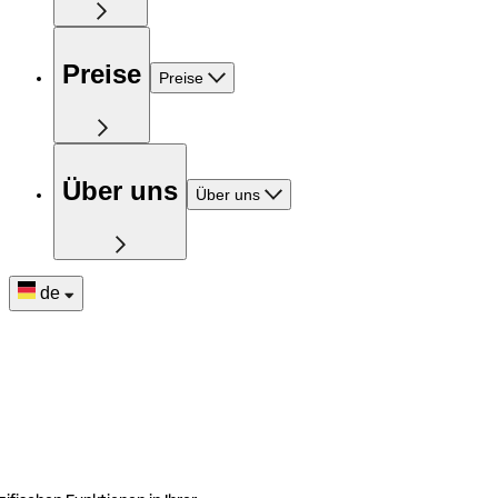
Preise
Preise
Über uns
Über uns
de