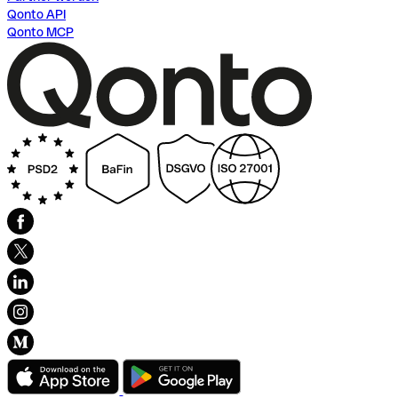
Qonto API
Qonto MCP