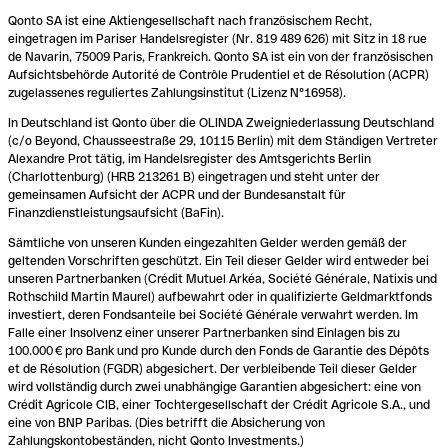
Qonto SA ist eine Aktiengesellschaft nach französischem Recht,
eingetragen im Pariser Handelsregister (Nr. 819 489 626) mit Sitz in 18 rue
de Navarin, 75009 Paris, Frankreich. Qonto SA ist ein von der französischen
Aufsichtsbehörde Autorité de Contrôle Prudentiel et de Résolution (ACPR)
zugelassenes reguliertes Zahlungsinstitut (Lizenz N°16958).
In Deutschland ist Qonto über die OLINDA Zweigniederlassung Deutschland
(c/o Beyond, Chausseestraße 29, 10115 Berlin) mit dem Ständigen Vertreter
Alexandre Prot tätig, im Handelsregister des Amtsgerichts Berlin
(Charlottenburg) (HRB 213261 B) eingetragen und steht unter der
gemeinsamen Aufsicht der ACPR und der Bundesanstalt für
Finanzdienstleistungsaufsicht (BaFin).
Sämtliche von unseren Kunden eingezahlten Gelder werden gemäß der
geltenden Vorschriften geschützt. Ein Teil dieser Gelder wird entweder bei
unseren Partnerbanken (Crédit Mutuel Arkéa, Société Générale, Natixis und
Rothschild Martin Maurel) aufbewahrt oder in qualifizierte Geldmarktfonds
investiert, deren Fondsanteile bei Société Générale verwahrt werden. Im
Falle einer Insolvenz einer unserer Partnerbanken sind Einlagen bis zu
100.000 € pro Bank und pro Kunde durch den Fonds de Garantie des Dépôts
et de Résolution (FGDR) abgesichert. Der verbleibende Teil dieser Gelder
wird vollständig durch zwei unabhängige Garantien abgesichert: eine von
Crédit Agricole CIB, einer Tochtergesellschaft der Crédit Agricole S.A., und
eine von BNP Paribas. (Dies betrifft die Absicherung von
Zahlungskontobeständen, nicht Qonto Investments.)