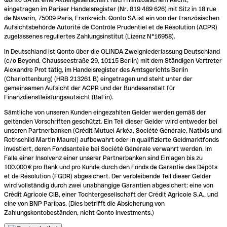
eingetragen im Pariser Handelsregister (Nr. 819 489 626) mit Sitz in 18 rue
de Navarin, 75009 Paris, Frankreich. Qonto SA ist ein von der französischen
Aufsichtsbehörde Autorité de Contrôle Prudentiel et de Résolution (ACPR)
zugelassenes reguliertes Zahlungsinstitut (Lizenz N°16958).
In Deutschland ist Qonto über die OLINDA Zweigniederlassung Deutschland
(c/o Beyond, Chausseestraße 29, 10115 Berlin) mit dem Ständigen Vertreter
Alexandre Prot tätig, im Handelsregister des Amtsgerichts Berlin
(Charlottenburg) (HRB 213261 B) eingetragen und steht unter der
gemeinsamen Aufsicht der ACPR und der Bundesanstalt für
Finanzdienstleistungsaufsicht (BaFin).
Sämtliche von unseren Kunden eingezahlten Gelder werden gemäß der
geltenden Vorschriften geschützt. Ein Teil dieser Gelder wird entweder bei
unseren Partnerbanken (Crédit Mutuel Arkéa, Société Générale, Natixis und
Rothschild Martin Maurel) aufbewahrt oder in qualifizierte Geldmarktfonds
investiert, deren Fondsanteile bei Société Générale verwahrt werden. Im
Falle einer Insolvenz einer unserer Partnerbanken sind Einlagen bis zu
100.000 € pro Bank und pro Kunde durch den Fonds de Garantie des Dépôts
et de Résolution (FGDR) abgesichert. Der verbleibende Teil dieser Gelder
wird vollständig durch zwei unabhängige Garantien abgesichert: eine von
Crédit Agricole CIB, einer Tochtergesellschaft der Crédit Agricole S.A., und
eine von BNP Paribas. (Dies betrifft die Absicherung von
Zahlungskontobeständen, nicht Qonto Investments.)