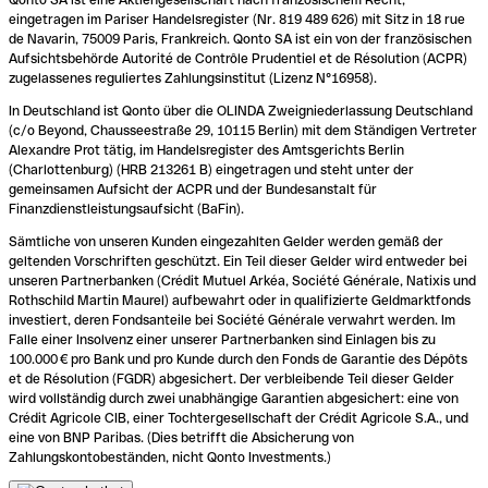
eingetragen im Pariser Handelsregister (Nr. 819 489 626) mit Sitz in 18 rue
de Navarin, 75009 Paris, Frankreich. Qonto SA ist ein von der französischen
Aufsichtsbehörde Autorité de Contrôle Prudentiel et de Résolution (ACPR)
zugelassenes reguliertes Zahlungsinstitut (Lizenz N°16958).
In Deutschland ist Qonto über die OLINDA Zweigniederlassung Deutschland
(c/o Beyond, Chausseestraße 29, 10115 Berlin) mit dem Ständigen Vertreter
Alexandre Prot tätig, im Handelsregister des Amtsgerichts Berlin
(Charlottenburg) (HRB 213261 B) eingetragen und steht unter der
gemeinsamen Aufsicht der ACPR und der Bundesanstalt für
Finanzdienstleistungsaufsicht (BaFin).
Sämtliche von unseren Kunden eingezahlten Gelder werden gemäß der
geltenden Vorschriften geschützt. Ein Teil dieser Gelder wird entweder bei
unseren Partnerbanken (Crédit Mutuel Arkéa, Société Générale, Natixis und
Rothschild Martin Maurel) aufbewahrt oder in qualifizierte Geldmarktfonds
investiert, deren Fondsanteile bei Société Générale verwahrt werden. Im
Falle einer Insolvenz einer unserer Partnerbanken sind Einlagen bis zu
100.000 € pro Bank und pro Kunde durch den Fonds de Garantie des Dépôts
et de Résolution (FGDR) abgesichert. Der verbleibende Teil dieser Gelder
wird vollständig durch zwei unabhängige Garantien abgesichert: eine von
Crédit Agricole CIB, einer Tochtergesellschaft der Crédit Agricole S.A., und
eine von BNP Paribas. (Dies betrifft die Absicherung von
Zahlungskontobeständen, nicht Qonto Investments.)