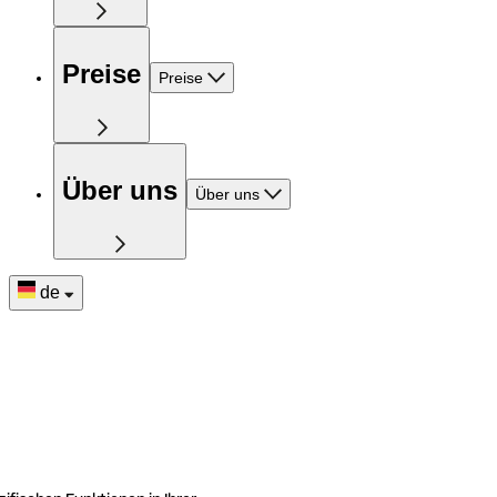
Preise
Preise
Über uns
Über uns
de