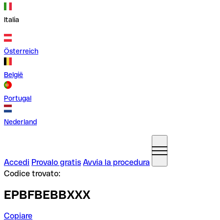
Italia
Österreich
België
Portugal
Nederland
Accedi
Provalo gratis
Avvia la procedura
Codice trovato:
EPBFBEBBXXX
Copiare