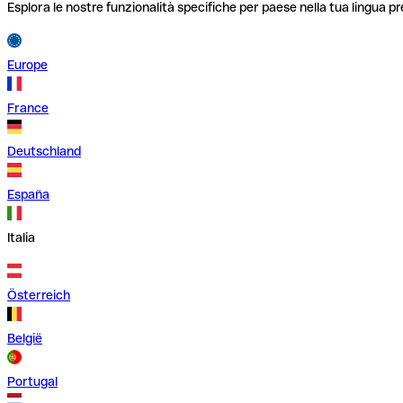
Esplora le nostre funzionalità specifiche per paese nella tua lingua pr
Europe
France
Deutschland
España
Italia
Österreich
België
Portugal