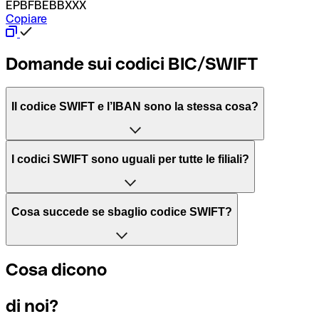
EPBFBEBBXXX
Copiare
Domande sui codici BIC/SWIFT
Il codice SWIFT e l’IBAN sono la stessa cosa?
L'acronimo SWIFT sta per “Society for Worldwide Interbank 
I codici SWIFT sono uguali per tutte le filiali?
Il BIC, invece, sta per “Bank Identifier Code” ed è una sequ
Dipende dalle banche. In alcuni casi le banche utilizzano lo
Cosa succede se sbaglio codice SWIFT?
filiale.
Se per caso invii un pagamento a un codice SWIFT esistente
Cosa dicono
Per sapere a quale filiale fa riferimento un codice SWIFT, è 
Altrimenti significa che è il codice di una delle filiali locali.
di noi?
Se ti accorgi di aver usato un codice SWIFT sbagliato, cont