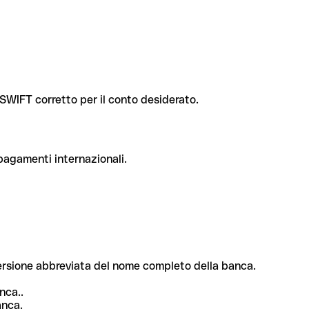
e SWIFT corretto per il conto desiderato.
 pagamenti internazionali.
 versione abbreviata del nome completo della banca.
nca..
anca.