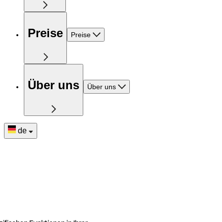
Preise
Preise
Über uns
Über uns
de