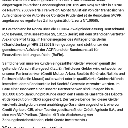
eingetragen im Pariser Handelsregister (Nr. 819 489 626) mit Sitz in 18 rue
de Navarin, 75009 Paris, Frankreich. Qonto SA ist ein von der französischen
Aufsichtsbehörde Autorité de Contrôle Prudentiel et de Résolution (ACPR)
zugelassenes reguliertes Zahlungsinstitut (Lizenz N°16958).
In Deutschland ist Qonto über die OLINDA Zweigniederlassung Deutschland
(c/o Beyond, Chausseestraße 29, 10115 Berlin) mit dem Ständigen Vertreter
Alexandre Prot tätig, im Handelsregister des Amtsgerichts Berlin
(Charlottenburg) (HRB 213261 B) eingetragen und steht unter der
gemeinsamen Aufsicht der ACPR und der Bundesanstalt für
Finanzdienstleistungsaufsicht (BaFin).
Sämtliche von unseren Kunden eingezahlten Gelder werden gemäß der
geltenden Vorschriften geschützt. Ein Teil dieser Gelder wird entweder bei
unseren Partnerbanken (Crédit Mutuel Arkéa, Société Générale, Natixis und
Rothschild Martin Maurel) aufbewahrt oder in qualifizierte Geldmarktfonds
investiert, deren Fondsanteile bei Société Générale verwahrt werden. Im
Falle einer Insolvenz einer unserer Partnerbanken sind Einlagen bis zu
100.000 € pro Bank und pro Kunde durch den Fonds de Garantie des Dépôts
et de Résolution (FGDR) abgesichert. Der verbleibende Teil dieser Gelder
wird vollständig durch zwei unabhängige Garantien abgesichert: eine von
Crédit Agricole CIB, einer Tochtergesellschaft der Crédit Agricole S.A., und
eine von BNP Paribas. (Dies betrifft die Absicherung von
Zahlungskontobeständen, nicht Qonto Investments.)