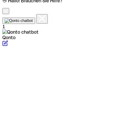
👋 Hallo! Brauchen Sie Hilfe?
1
Qonto