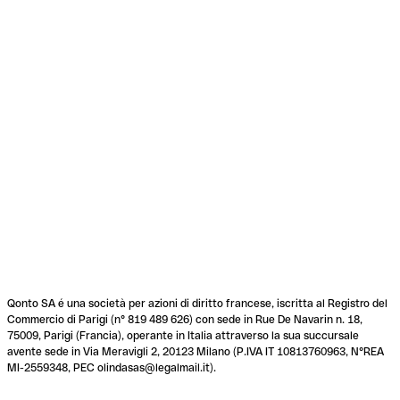
Qonto SA é una società per azioni di diritto francese, iscritta al Registro del
Commercio di Parigi (n° 819 489 626) con sede in Rue De Navarin n. 18,
75009, Parigi (Francia), operante in Italia attraverso la sua succursale
avente sede in Via Meravigli 2, 20123 Milano (P.IVA IT 10813760963, N°REA
MI-2559348, PEC olindasas@legalmail.it).