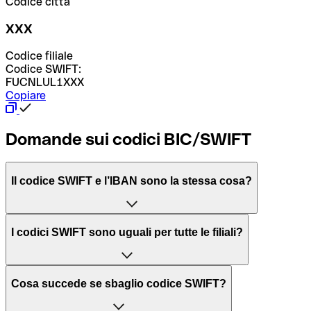
Codice città
XXX
Codice filiale
Codice SWIFT:
FUCNLUL1XXX
Copiare
Domande sui codici BIC/SWIFT
Il codice SWIFT e l’IBAN sono la stessa cosa?
L'acronimo SWIFT sta per “Society for Worldwide
I codici SWIFT sono uguali per tutte le filiali?
Interbank Financial Telecommunication”, una rete globale
per l’elaborazione dei pagamenti tra diversi Paesi.
Dipende dalle banche. In alcuni casi le banche utilizzano
Cosa succede se sbaglio codice SWIFT?
lo stesso codice SWIFT per filiali diverse. In altri casi, le
Il BIC, invece, sta per “Bank Identifier Code” ed è una
banche preferiscono avere un codice SWIFT dedicato per