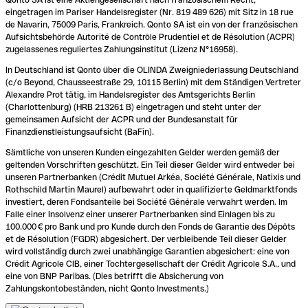
eingetragen im Pariser Handelsregister (Nr. 819 489 626) mit Sitz in 18 rue
de Navarin, 75009 Paris, Frankreich. Qonto SA ist ein von der französischen
Aufsichtsbehörde Autorité de Contrôle Prudentiel et de Résolution (ACPR)
zugelassenes reguliertes Zahlungsinstitut (Lizenz N°16958).
In Deutschland ist Qonto über die OLINDA Zweigniederlassung Deutschland
(c/o Beyond, Chausseestraße 29, 10115 Berlin) mit dem Ständigen Vertreter
Alexandre Prot tätig, im Handelsregister des Amtsgerichts Berlin
(Charlottenburg) (HRB 213261 B) eingetragen und steht unter der
gemeinsamen Aufsicht der ACPR und der Bundesanstalt für
Finanzdienstleistungsaufsicht (BaFin).
Sämtliche von unseren Kunden eingezahlten Gelder werden gemäß der
geltenden Vorschriften geschützt. Ein Teil dieser Gelder wird entweder bei
unseren Partnerbanken (Crédit Mutuel Arkéa, Société Générale, Natixis und
Rothschild Martin Maurel) aufbewahrt oder in qualifizierte Geldmarktfonds
investiert, deren Fondsanteile bei Société Générale verwahrt werden. Im
Falle einer Insolvenz einer unserer Partnerbanken sind Einlagen bis zu
100.000 € pro Bank und pro Kunde durch den Fonds de Garantie des Dépôts
et de Résolution (FGDR) abgesichert. Der verbleibende Teil dieser Gelder
wird vollständig durch zwei unabhängige Garantien abgesichert: eine von
Crédit Agricole CIB, einer Tochtergesellschaft der Crédit Agricole S.A., und
eine von BNP Paribas. (Dies betrifft die Absicherung von
Zahlungskontobeständen, nicht Qonto Investments.)