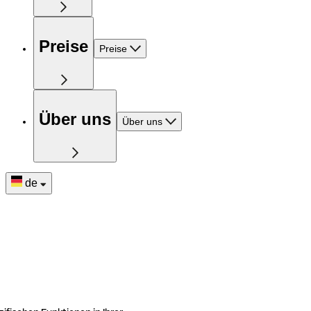
Preise
Preise
Über uns
Über uns
de