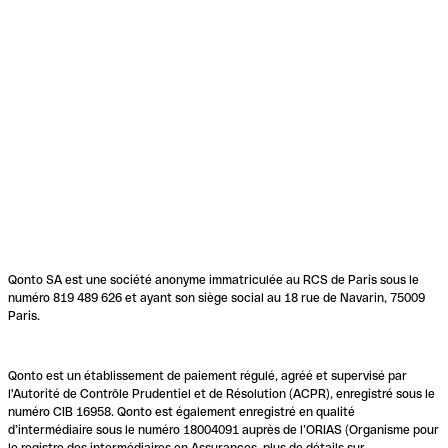
Qonto SA est une société anonyme immatriculée au RCS de Paris sous le
numéro 819 489 626 et ayant son siège social au 18 rue de Navarin, 75009
Paris.
Qonto est un établissement de paiement régulé, agréé et supervisé par
l'Autorité de Contrôle Prudentiel et de Résolution (ACPR), enregistré sous le
numéro CIB 16958. Qonto est également enregistré en qualité
d’intermédiaire sous le numéro 18004091 auprès de l’ORIAS (Organisme pour
le registre des intermédiaires en Assurances, plus de détails sur