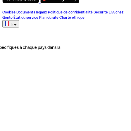
Cookies
Documents légaux
Politique de confidentialité
Sécurité
L'IA chez
Qonto
État du service
Plan du site
Charte éthique
fr
pécifiques à chaque pays dans la