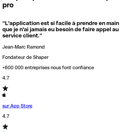
pro
locales.
Pour éviter ces erreurs, Qonto a créé un outil de
vérification/recherche de codes SWIFT. Ainsi, vous pouvez
“
L'application est si facile à prendre en main
Si vous n'êtes pas sûr du code SWIFT que vous devriez
trouver et vérifier vos codes SWIFT avant de réaliser vos
que je n'ai jamais eu besoin de faire appel au
utiliser, nous avons développé un outil de recherche de
transferts d’argent.
service client.
”
codes SWIFT par nom de banque.
Jean-Marc Ramond
Fondateur de Shaper
+600 000 entreprises nous font confiance
4.7
sur App Store
4.7