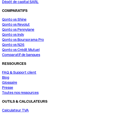
Dépôt de capital SARL
COMPARATIFS
Qonto vs Shine
Qonto vs Revolut
Qonto vs Pennylane
Qonto vs Indy
Qonto vs Boursorama Pro
Qonto vs N26
Qonto vs Crédit Mutuel
Comparatif de banques
RESSOURCES
FAQ & Support client
Blog
Glossaire
Presse
Toutes nos ressources
OUTILS & CALCULATEURS
Calculateur TVA