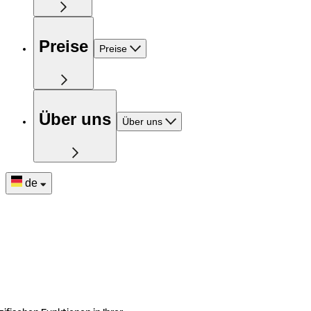
Preise
Preise
Über uns
Über uns
de