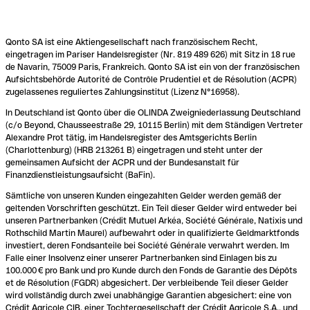
Qonto SA ist eine Aktiengesellschaft nach französischem Recht,
eingetragen im Pariser Handelsregister (Nr. 819 489 626) mit Sitz in 18 rue
de Navarin, 75009 Paris, Frankreich. Qonto SA ist ein von der französischen
Aufsichtsbehörde Autorité de Contrôle Prudentiel et de Résolution (ACPR)
zugelassenes reguliertes Zahlungsinstitut (Lizenz N°16958).
In Deutschland ist Qonto über die OLINDA Zweigniederlassung Deutschland
(c/o Beyond, Chausseestraße 29, 10115 Berlin) mit dem Ständigen Vertreter
Alexandre Prot tätig, im Handelsregister des Amtsgerichts Berlin
(Charlottenburg) (HRB 213261 B) eingetragen und steht unter der
gemeinsamen Aufsicht der ACPR und der Bundesanstalt für
Finanzdienstleistungsaufsicht (BaFin).
Sämtliche von unseren Kunden eingezahlten Gelder werden gemäß der
geltenden Vorschriften geschützt. Ein Teil dieser Gelder wird entweder bei
unseren Partnerbanken (Crédit Mutuel Arkéa, Société Générale, Natixis und
Rothschild Martin Maurel) aufbewahrt oder in qualifizierte Geldmarktfonds
investiert, deren Fondsanteile bei Société Générale verwahrt werden. Im
Falle einer Insolvenz einer unserer Partnerbanken sind Einlagen bis zu
100.000 € pro Bank und pro Kunde durch den Fonds de Garantie des Dépôts
et de Résolution (FGDR) abgesichert. Der verbleibende Teil dieser Gelder
wird vollständig durch zwei unabhängige Garantien abgesichert: eine von
Crédit Agricole CIB, einer Tochtergesellschaft der Crédit Agricole S.A., und