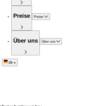
Preise
Preise
Über uns
Über uns
de