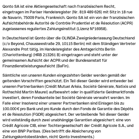
Qonto SA ist eine Aktiengesellschaft nach französischem Recht,
eingetragen im Pariser Handelsregister (Nr. 819 489 626) mit Sitz in 18 rue
de Navarin, 75009 Paris, Frankreich. Qonto SA ist ein von der französischen
Aufsichtsbehörde Autorité de Contrôle Prudentiel et de Résolution (ACPR)
zugelassenes reguliertes Zahlungsinstitut (Lizenz N°16958).
In Deutschland ist Qonto über die OLINDA Zweigniederlassung Deutschland
(c/o Beyond, Chausseestraße 29, 10115 Berlin) mit dem Ständigen Vertreter
Alexandre Prot tätig, im Handelsregister des Amtsgerichts Berlin
(Charlottenburg) (HRB 213261 B) eingetragen und steht unter der
gemeinsamen Aufsicht der ACPR und der Bundesanstalt für
Finanzdienstleistungsaufsicht (BaFin).
Sämtliche von unseren Kunden eingezahlten Gelder werden gemäß der
geltenden Vorschriften geschützt. Ein Teil dieser Gelder wird entweder bei
unseren Partnerbanken (Crédit Mutuel Arkéa, Société Générale, Natixis und
Rothschild Martin Maurel) aufbewahrt oder in qualifizierte Geldmarktfonds
investiert, deren Fondsanteile bei Société Générale verwahrt werden. Im
Falle einer Insolvenz einer unserer Partnerbanken sind Einlagen bis zu
100.000 € pro Bank und pro Kunde durch den Fonds de Garantie des Dépôts
et de Résolution (FGDR) abgesichert. Der verbleibende Teil dieser Gelder
wird vollständig durch zwei unabhängige Garantien abgesichert: eine von
Crédit Agricole CIB, einer Tochtergesellschaft der Crédit Agricole S.A., und
eine von BNP Paribas. (Dies betrifft die Absicherung von
Zahlungskontobeständen, nicht Qonto Investments.)