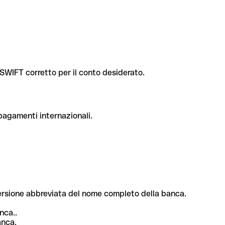
e SWIFT corretto per il conto desiderato.
 pagamenti internazionali.
 versione abbreviata del nome completo della banca.
nca..
anca.