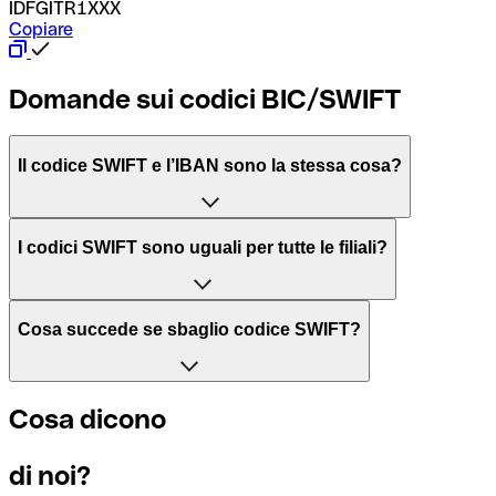
IDFGITR1XXX
Copiare
Domande sui codici BIC/SWIFT
Il codice SWIFT e l’IBAN sono la stessa cosa?
L'acronimo SWIFT sta per “Society for Worldwide Interbank 
I codici SWIFT sono uguali per tutte le filiali?
Il BIC, invece, sta per “Bank Identifier Code” ed è una sequ
Dipende dalle banche. In alcuni casi le banche utilizzano lo
Cosa succede se sbaglio codice SWIFT?
filiale.
Se per caso invii un pagamento a un codice SWIFT esistente
Cosa dicono
Per sapere a quale filiale fa riferimento un codice SWIFT, è 
Altrimenti significa che è il codice di una delle filiali locali.
di noi?
Se ti accorgi di aver usato un codice SWIFT sbagliato, cont