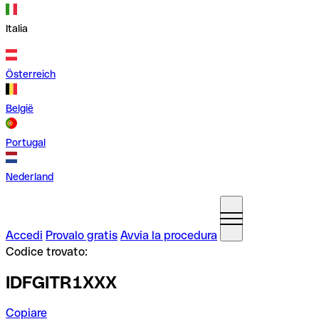
Italia
Österreich
België
Portugal
Nederland
Accedi
Provalo gratis
Avvia la procedura
Codice trovato:
IDFGITR1XXX
Copiare