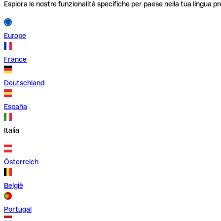
Esplora le nostre funzionalità specifiche per paese nella tua lingua pr
Europe
France
Deutschland
España
Italia
Österreich
België
Portugal