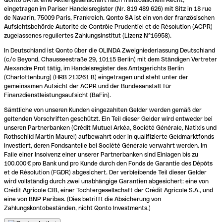
eingetragen im Pariser Handelsregister (Nr. 819 489 626) mit Sitz in 18 rue
de Navarin, 75009 Paris, Frankreich. Qonto SA ist ein von der französischen
Aufsichtsbehörde Autorité de Contrôle Prudentiel et de Résolution (ACPR)
zugelassenes reguliertes Zahlungsinstitut (Lizenz N°16958).
In Deutschland ist Qonto über die OLINDA Zweigniederlassung Deutschland
(c/o Beyond, Chausseestraße 29, 10115 Berlin) mit dem Ständigen Vertreter
Alexandre Prot tätig, im Handelsregister des Amtsgerichts Berlin
(Charlottenburg) (HRB 213261 B) eingetragen und steht unter der
gemeinsamen Aufsicht der ACPR und der Bundesanstalt für
Finanzdienstleistungsaufsicht (BaFin).
Sämtliche von unseren Kunden eingezahlten Gelder werden gemäß der
geltenden Vorschriften geschützt. Ein Teil dieser Gelder wird entweder bei
unseren Partnerbanken (Crédit Mutuel Arkéa, Société Générale, Natixis und
Rothschild Martin Maurel) aufbewahrt oder in qualifizierte Geldmarktfonds
investiert, deren Fondsanteile bei Société Générale verwahrt werden. Im
Falle einer Insolvenz einer unserer Partnerbanken sind Einlagen bis zu
100.000 € pro Bank und pro Kunde durch den Fonds de Garantie des Dépôts
et de Résolution (FGDR) abgesichert. Der verbleibende Teil dieser Gelder
wird vollständig durch zwei unabhängige Garantien abgesichert: eine von
Crédit Agricole CIB, einer Tochtergesellschaft der Crédit Agricole S.A., und
eine von BNP Paribas. (Dies betrifft die Absicherung von
Zahlungskontobeständen, nicht Qonto Investments.)