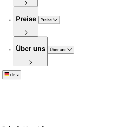
Preise
Preise
Über uns
Über uns
de