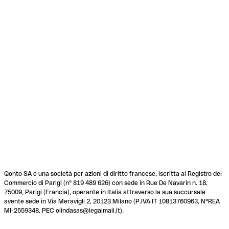
Qonto SA é una società per azioni di diritto francese, iscritta al Registro del
Commercio di Parigi (n° 819 489 626) con sede in Rue De Navarin n. 18,
75009, Parigi (Francia), operante in Italia attraverso la sua succursale
avente sede in Via Meravigli 2, 20123 Milano (P.IVA IT 10813760963, N°REA
MI-2559348, PEC olindasas@legalmail.it).