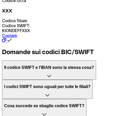
Codice città
XXX
Codice filiale
Codice SWIFT:
KIONDEFFXXX
Copiare
Domande sui codici BIC/SWIFT
Il codice SWIFT e l’IBAN sono la stessa cosa?
L'acronimo SWIFT sta per “Society for Worldwide
I codici SWIFT sono uguali per tutte le filiali?
Interbank Financial Telecommunication”, una rete globale
per l’elaborazione dei pagamenti tra diversi Paesi.
Dipende dalle banche. In alcuni casi le banche utilizzano
Cosa succede se sbaglio codice SWIFT?
lo stesso codice SWIFT per filiali diverse. In altri casi, le
Il BIC, invece, sta per “Bank Identifier Code” ed è una
banche preferiscono avere un codice SWIFT dedicato per