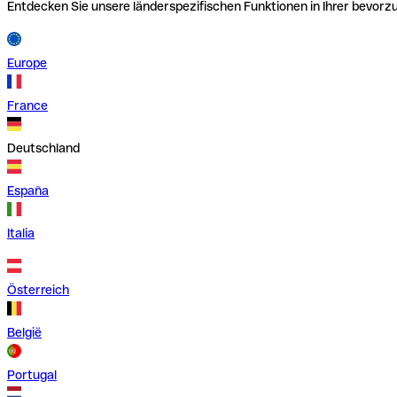
Entdecken Sie unsere länderspezifischen Funktionen in Ihrer bevor
Europe
France
Deutschland
España
Italia
Österreich
België
Portugal