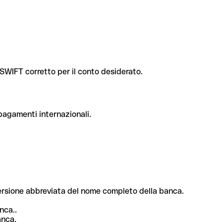
e SWIFT corretto per il conto desiderato.
 pagamenti internazionali.
 versione abbreviata del nome completo della banca.
nca..
anca.