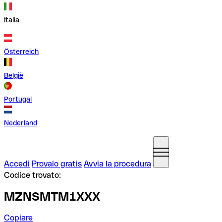
Italia
Österreich
België
Portugal
Nederland
Accedi
Provalo gratis
Avvia la procedura
Codice trovato:
MZNSMTM1XXX
Copiare