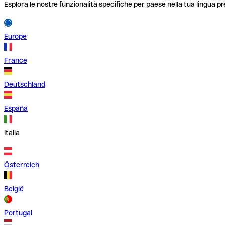
Esplora le nostre funzionalità specifiche per paese nella tua lingua pr
Europe
France
Deutschland
España
Italia
Österreich
België
Portugal