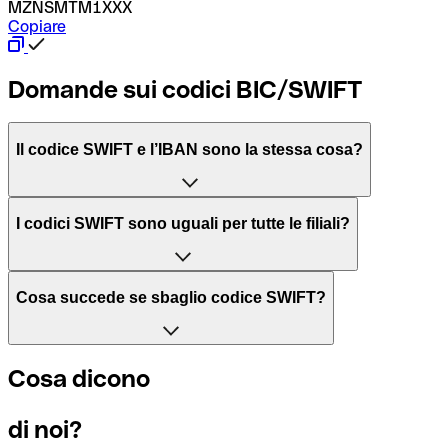
MZNSMTM1XXX
Copiare
Domande sui codici BIC/SWIFT
Il codice SWIFT e l’IBAN sono la stessa cosa?
L'acronimo SWIFT sta per “Society for Worldwide Interbank 
I codici SWIFT sono uguali per tutte le filiali?
Il BIC, invece, sta per “Bank Identifier Code” ed è una sequ
Dipende dalle banche. In alcuni casi le banche utilizzano lo
Cosa succede se sbaglio codice SWIFT?
filiale.
Se per caso invii un pagamento a un codice SWIFT esistente
Cosa dicono
Per sapere a quale filiale fa riferimento un codice SWIFT, è 
Altrimenti significa che è il codice di una delle filiali locali.
di noi?
Se ti accorgi di aver usato un codice SWIFT sbagliato, cont