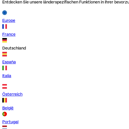
Entdecken Sie unsere länderspezifischen Funktionen in Ihrer bevor
Europe
France
Deutschland
España
Italia
Österreich
België
Portugal