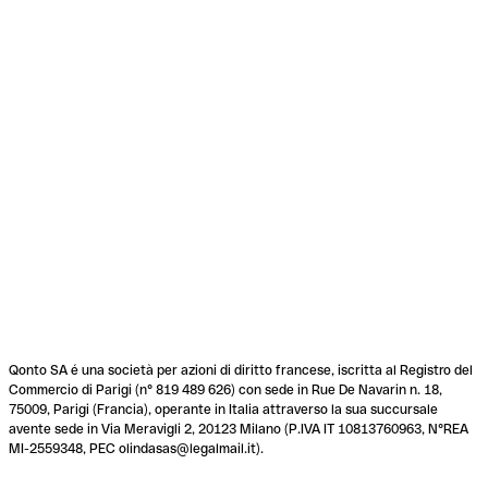
Qonto SA é una società per azioni di diritto francese, iscritta al Registro del
Commercio di Parigi (n° 819 489 626) con sede in Rue De Navarin n. 18,
75009, Parigi (Francia), operante in Italia attraverso la sua succursale
avente sede in Via Meravigli 2, 20123 Milano (P.IVA IT 10813760963, N°REA
MI-2559348, PEC olindasas@legalmail.it).