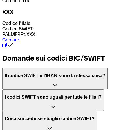
Codice città
XXX
Codice filiale
Codice SWIFT:
PALMFRP1XXX
Copiare
Domande sui codici BIC/SWIFT
Il codice SWIFT e l’IBAN sono la stessa cosa?
L'acronimo SWIFT sta per “Society for Worldwide
I codici SWIFT sono uguali per tutte le filiali?
Interbank Financial Telecommunication”, una rete globale
per l’elaborazione dei pagamenti tra diversi Paesi.
Dipende dalle banche. In alcuni casi le banche utilizzano
Cosa succede se sbaglio codice SWIFT?
lo stesso codice SWIFT per filiali diverse. In altri casi, le
Il BIC, invece, sta per “Bank Identifier Code” ed è una
banche preferiscono avere un codice SWIFT dedicato per