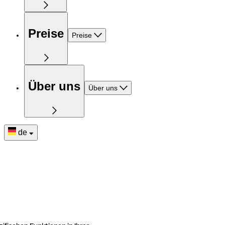
Preise
Preise
Über uns
Über uns
de