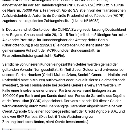
eingetragen im Pariser Handelsregister (Nr. 819 489 626) mit Sitz in 18 rue
de Navarin, 75009 Paris, Frankreich. Qonto SA ist ein von der französischen
Aufsichtsbehörde Autorité de Contrôle Prudentiel et de Résolution (ACPR)
zugelassenes reguliertes Zahlungsinstitut (Lizenz N°16958).
In Deutschland ist Qonto über die OLINDA Zweigniederlassung Deutschland
(c/o Beyond, Chausseestraße 29, 10115 Berlin) mit dem Ständigen Vertreter
Alexandre Prot tätig, im Handelsregister des Amtsgerichts Berlin
(Charlottenburg) (HRB 213261 B) eingetragen und steht unter der
gemeinsamen Aufsicht der ACPR und der Bundesanstalt für
Finanzdienstleistungsaufsicht (BaFin).
Sämtliche von unseren Kunden eingezahlten Gelder werden gemäß der
geltenden Vorschriften geschützt. Ein Teil dieser Gelder wird entweder bei
unseren Partnerbanken (Crédit Mutuel Arkéa, Société Générale, Natixis und
Rothschild Martin Maurel) aufbewahrt oder in qualifizierte Geldmarktfonds
investiert, deren Fondsanteile bei Société Générale verwahrt werden. Im
Falle einer Insolvenz einer unserer Partnerbanken sind Einlagen bis zu
100.000 € pro Bank und pro Kunde durch den Fonds de Garantie des Dépôts
et de Résolution (FGDR) abgesichert. Der verbleibende Teil dieser Gelder
wird vollständig durch zwei unabhängige Garantien abgesichert: eine von
Crédit Agricole CIB, einer Tochtergesellschaft der Crédit Agricole S.A., und
eine von BNP Paribas. (Dies betrifft die Absicherung von
Zahlungskontobeständen, nicht Qonto Investments.)