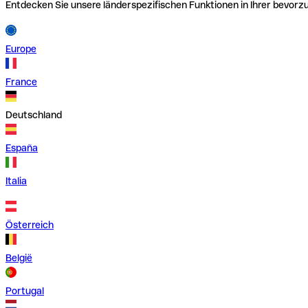
Entdecken Sie unsere länderspezifischen Funktionen in Ihrer bevor
Europe
France
Deutschland
España
Italia
Österreich
België
Portugal