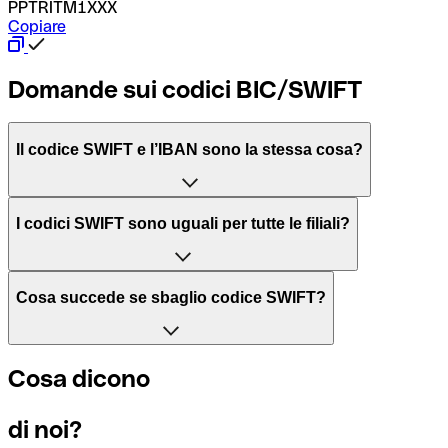
PPTRITM1XXX
Copiare
Domande sui codici BIC/SWIFT
Il codice SWIFT e l’IBAN sono la stessa cosa?
L'acronimo SWIFT sta per “Society for Worldwide Interbank 
I codici SWIFT sono uguali per tutte le filiali?
Il BIC, invece, sta per “Bank Identifier Code” ed è una sequ
Dipende dalle banche. In alcuni casi le banche utilizzano lo
Cosa succede se sbaglio codice SWIFT?
filiale.
Se per caso invii un pagamento a un codice SWIFT esistente
Cosa dicono
Per sapere a quale filiale fa riferimento un codice SWIFT, è 
Altrimenti significa che è il codice di una delle filiali locali.
di noi?
Se ti accorgi di aver usato un codice SWIFT sbagliato, cont