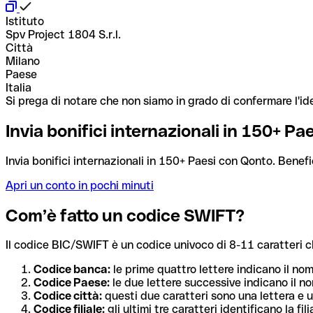
Istituto
Spv Project 1804 S.r.l.
Città
Milano
Paese
Italia
Si prega di notare che non siamo in grado di confermare l'ide
Invia bonifici internazionali in 150+ P
Invia bonifici internazionali in 150+ Paesi con Qonto. Benefi
Apri un conto in pochi minuti
Com’è fatto un codice SWIFT?
Il codice BIC/SWIFT è un codice univoco di 8-11 caratteri che i
Codice banca:
le prime quattro lettere indicano il no
Codice Paese:
le due lettere successive indicano il no
Codice città:
questi due caratteri sono una lettera e u
Codice filiale:
gli ultimi tre caratteri identificano la f