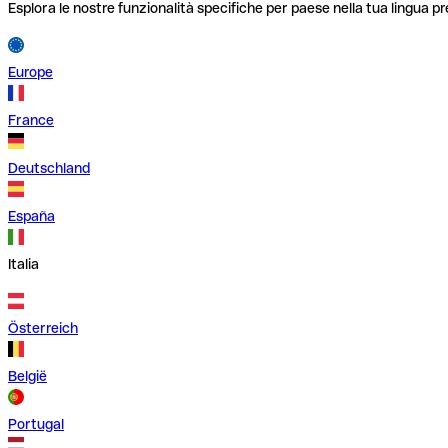
Esplora le nostre funzionalità specifiche per paese nella tua lingua pr
Europe
France
Deutschland
España
Italia
Österreich
België
Portugal