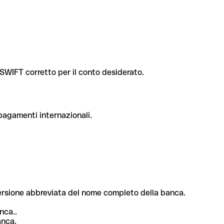
e SWIFT corretto per il conto desiderato.
 pagamenti internazionali.
 versione abbreviata del nome completo della banca.
nca..
anca.