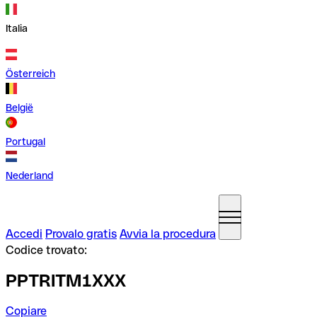
Italia
Österreich
België
Portugal
Nederland
Accedi
Provalo gratis
Avvia la procedura
Codice trovato:
PPTRITM1XXX
Copiare