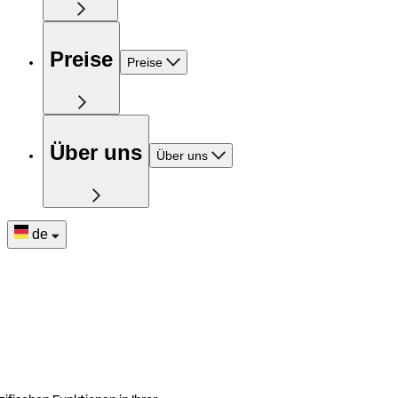
Preise
Preise
Über uns
Über uns
de