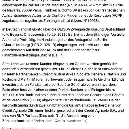
eingetragen im Pariser Handelsregister (Nr. 819 489 626) mit Sitz in 18 rue
de Navarin, 75009 Paris, Frankreich. Qonto SA ist ein von der französischen
Aufsichtsbehörde Autorité de Contrôle Prudentiel et de Résolution (ACPR)
zugelassenes reguliertes Zahlungsinstitut (Lizenz N°16958).
In Deutschland ist Qonto über die OLINDA Zweigniederlassung Deutschland
(c/o Beyond, Chausseestraße 29, 10115 Berlin) mit dem Ständigen Vertreter
Alexandre Prot tätig, im Handelsregister des Amtsgerichts Berlin
(Charlottenburg) (HRB 213261 B) eingetragen und steht unter der
gemeinsamen Aufsicht der ACPR und der Bundesanstalt für
Finanzdienstleistungsaufsicht (BaFin).
Sämtliche von unseren Kunden eingezahlten Gelder werden gemäß der
geltenden Vorschriften geschützt. Ein Teil dieser Gelder wird entweder bei
unseren Partnerbanken (Crédit Mutuel Arkéa, Société Générale, Natixis und
Rothschild Martin Maurel) aufbewahrt oder in qualifizierte Geldmarktfonds
investiert, deren Fondsanteile bei Société Générale verwahrt werden. Im
Falle einer Insolvenz einer unserer Partnerbanken sind Einlagen bis zu
100.000 € pro Bank und pro Kunde durch den Fonds de Garantie des Dépôts
et de Résolution (FGDR) abgesichert. Der verbleibende Teil dieser Gelder
wird vollständig durch zwei unabhängige Garantien abgesichert: eine von
Crédit Agricole CIB, einer Tochtergesellschaft der Crédit Agricole S.A., und
eine von BNP Paribas. (Dies betrifft die Absicherung von
Zahlungskontobeständen, nicht Qonto Investments.)