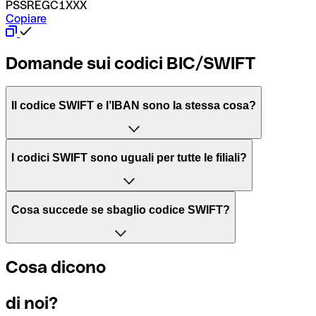
PSSREGC1XXX
Copiare
Domande sui codici BIC/SWIFT
Il codice SWIFT e l’IBAN sono la stessa cosa?
L'acronimo SWIFT sta per “Society for Worldwide Interbank 
I codici SWIFT sono uguali per tutte le filiali?
Il BIC, invece, sta per “Bank Identifier Code” ed è una sequ
Dipende dalle banche. In alcuni casi le banche utilizzano lo
Cosa succede se sbaglio codice SWIFT?
filiale.
Se per caso invii un pagamento a un codice SWIFT esistente
Cosa dicono
Per sapere a quale filiale fa riferimento un codice SWIFT, è 
Altrimenti significa che è il codice di una delle filiali locali.
di noi?
Se ti accorgi di aver usato un codice SWIFT sbagliato, cont