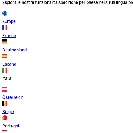
Esplora le nostre funzionalità specifiche per paese nella tua lingua pr
Europe
France
Deutschland
España
Italia
Österreich
België
Portugal