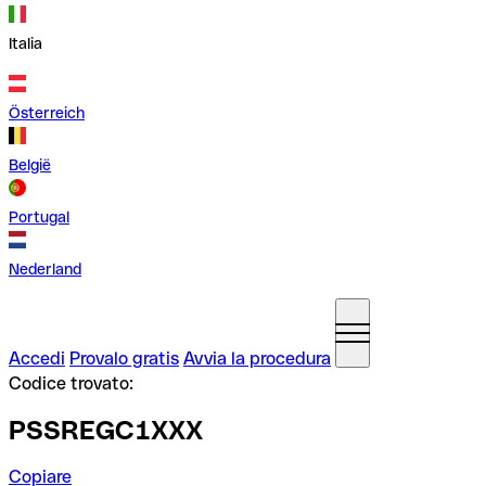
Italia
Österreich
België
Portugal
Nederland
Accedi
Provalo gratis
Avvia la procedura
Codice trovato:
PSSREGC1XXX
Copiare