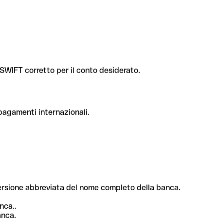
e SWIFT corretto per il conto desiderato.
 pagamenti internazionali.
 versione abbreviata del nome completo della banca.
nca..
anca.