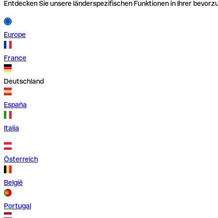
Entdecken Sie unsere länderspezifischen Funktionen in Ihrer bevor
Europe
France
Deutschland
España
Italia
Österreich
België
Portugal