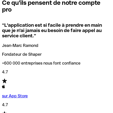
que vous avez le code SWIFT du siège social. Sinon, cela
l’annulation de la transaction.
Ce qu'ils pensent de notre compte
signifie que vous avez le code de l'une des succursales
pro
locales.
Pour éviter ces erreurs, Qonto a créé un outil de
vérification/recherche de codes SWIFT. Ainsi, vous pouvez
“
L'application est si facile à prendre en main
Si vous n'êtes pas sûr du code SWIFT que vous devriez
trouver et vérifier vos codes SWIFT avant de réaliser vos
que je n'ai jamais eu besoin de faire appel au
utiliser, nous avons développé un outil de recherche de
transferts d’argent.
service client.
”
codes SWIFT par nom de banque.
Jean-Marc Ramond
Fondateur de Shaper
+600 000 entreprises nous font confiance
4.7
sur App Store
4.7