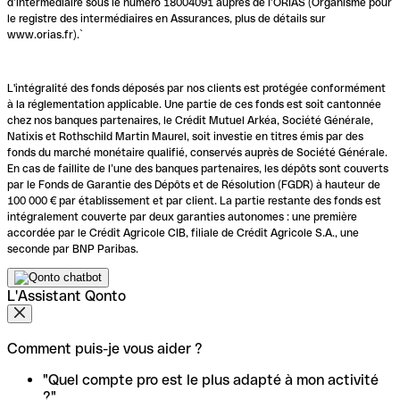
d’intermédiaire sous le numéro 18004091 auprès de l’ORIAS (Organisme pour
le registre des intermédiaires en Assurances, plus de détails sur
www.orias.fr).`
L'intégralité des fonds déposés par nos clients est protégée conformément
à la réglementation applicable. Une partie de ces fonds est soit cantonnée
chez nos banques partenaires, le Crédit Mutuel Arkéa, Société Générale,
Natixis et Rothschild Martin Maurel, soit investie en titres émis par des
fonds du marché monétaire qualifié, conservés auprès de Société Générale.
En cas de faillite de l’une des banques partenaires, les dépôts sont couverts
par le Fonds de Garantie des Dépôts et de Résolution (FGDR) à hauteur de
100 000 € par établissement et par client. La partie restante des fonds est
intégralement couverte par deux garanties autonomes : une première
accordée par le Crédit Agricole CIB, filiale de Crédit Agricole S.A., une
seconde par BNP Paribas.
L'Assistant Qonto
Comment puis-je vous aider ?
"Quel compte pro est le plus adapté à mon activité
?"