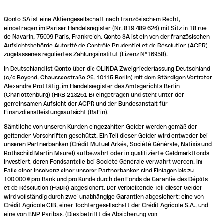
Qonto SA ist eine Aktiengesellschaft nach französischem Recht,
eingetragen im Pariser Handelsregister (Nr. 819 489 626) mit Sitz in 18 rue
de Navarin, 75009 Paris, Frankreich. Qonto SA ist ein von der französischen
Aufsichtsbehörde Autorité de Contrôle Prudentiel et de Résolution (ACPR)
zugelassenes reguliertes Zahlungsinstitut (Lizenz N°16958).
In Deutschland ist Qonto über die OLINDA Zweigniederlassung Deutschland
(c/o Beyond, Chausseestraße 29, 10115 Berlin) mit dem Ständigen Vertreter
Alexandre Prot tätig, im Handelsregister des Amtsgerichts Berlin
(Charlottenburg) (HRB 213261 B) eingetragen und steht unter der
gemeinsamen Aufsicht der ACPR und der Bundesanstalt für
Finanzdienstleistungsaufsicht (BaFin).
Sämtliche von unseren Kunden eingezahlten Gelder werden gemäß der
geltenden Vorschriften geschützt. Ein Teil dieser Gelder wird entweder bei
unseren Partnerbanken (Crédit Mutuel Arkéa, Société Générale, Natixis und
Rothschild Martin Maurel) aufbewahrt oder in qualifizierte Geldmarktfonds
investiert, deren Fondsanteile bei Société Générale verwahrt werden. Im
Falle einer Insolvenz einer unserer Partnerbanken sind Einlagen bis zu
100.000 € pro Bank und pro Kunde durch den Fonds de Garantie des Dépôts
et de Résolution (FGDR) abgesichert. Der verbleibende Teil dieser Gelder
wird vollständig durch zwei unabhängige Garantien abgesichert: eine von
Crédit Agricole CIB, einer Tochtergesellschaft der Crédit Agricole S.A., und
eine von BNP Paribas. (Dies betrifft die Absicherung von