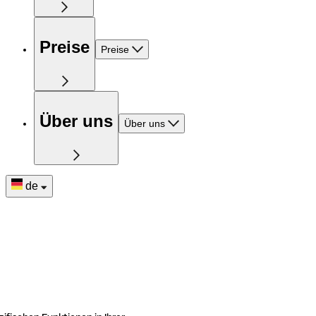
Preise
Preise
Über uns
Über uns
de