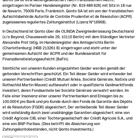
eingetragen im Pariser Handelsregister (Nr. 819 489 626) mit Sitz in 18 rue
de Navarin, 75009 Paris, Frankreich. Qonto SA ist ein von der französischen
Aufsichtsbehörde Autorité de Contrôle Prudentiel et de Résolution (ACPR)
zugelassenes reguliertes Zahlungsinstitut (Lizenz N°16958).
In Deutschland ist Qonto über die OLINDA Zweigniederlassung Deutschland
(c/o Beyond, Chausseestraße 29, 10115 Berlin) mit dem Ständigen Vertreter
Alexandre Prot tätig, im Handelsregister des Amtsgerichts Berlin
(Charlottenburg) (HRB 213261 B) eingetragen und steht unter der
gemeinsamen Aufsicht der ACPR und der Bundesanstalt für
Finanzdienstleistungsaufsicht (BaFin).
Sämtliche von unseren Kunden eingezahlten Gelder werden gemäß der
geltenden Vorschriften geschützt. Ein Teil dieser Gelder wird entweder bei
unseren Partnerbanken (Crédit Mutuel Arkéa, Société Générale, Natixis und
Rothschild Martin Maurel) aufbewahrt oder in qualifizierte Geldmarktfonds
investiert, deren Fondsanteile bei Société Générale verwahrt werden. Im
Falle einer Insolvenz einer unserer Partnerbanken sind Einlagen bis zu
100.000 € pro Bank und pro Kunde durch den Fonds de Garantie des Dépôts
et de Résolution (FGDR) abgesichert. Der verbleibende Teil dieser Gelder
wird vollständig durch zwei unabhängige Garantien abgesichert: eine von
Crédit Agricole CIB, einer Tochtergesellschaft der Crédit Agricole S.A., und
eine von BNP Paribas. (Dies betrifft die Absicherung von
Zahlungskontobeständen, nicht Qonto Investments.)