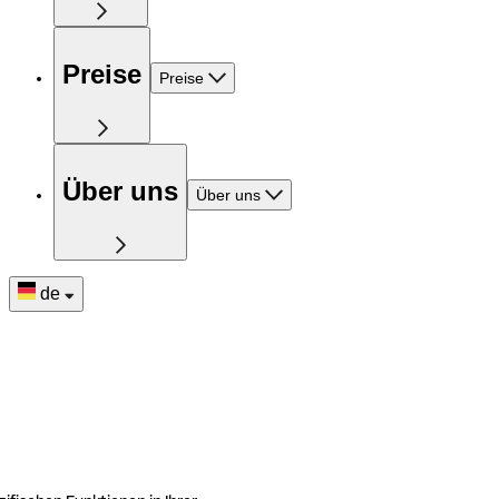
Preise
Preise
Über uns
Über uns
de