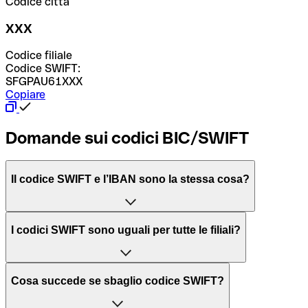
Codice città
XXX
Codice filiale
Codice SWIFT:
SFGPAU61XXX
Copiare
Domande sui codici BIC/SWIFT
Il codice SWIFT e l’IBAN sono la stessa cosa?
L'acronimo SWIFT sta per “Society for Worldwide
I codici SWIFT sono uguali per tutte le filiali?
Interbank Financial Telecommunication”, una rete globale
per l’elaborazione dei pagamenti tra diversi Paesi.
Dipende dalle banche. In alcuni casi le banche utilizzano
Cosa succede se sbaglio codice SWIFT?
lo stesso codice SWIFT per filiali diverse. In altri casi, le
Il BIC, invece, sta per “Bank Identifier Code” ed è una
banche preferiscono avere un codice SWIFT dedicato per