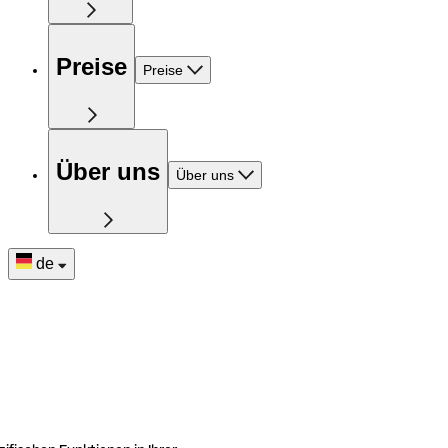
Preise
Preise
Über uns
Über uns
de