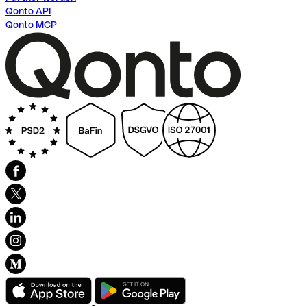
Qonto API
Qonto MCP