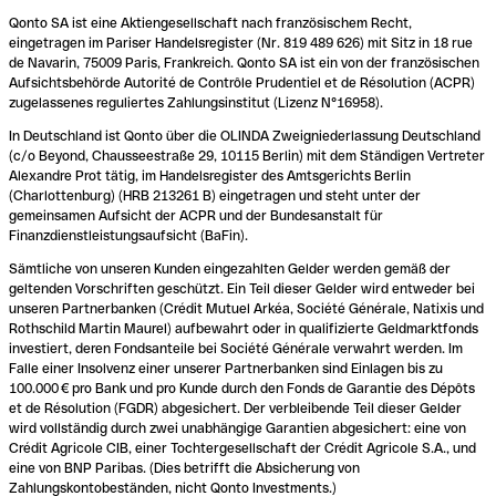
Qonto SA ist eine Aktiengesellschaft nach französischem Recht,
eingetragen im Pariser Handelsregister (Nr. 819 489 626) mit Sitz in 18 rue
de Navarin, 75009 Paris, Frankreich. Qonto SA ist ein von der französischen
Aufsichtsbehörde Autorité de Contrôle Prudentiel et de Résolution (ACPR)
zugelassenes reguliertes Zahlungsinstitut (Lizenz N°16958).
In Deutschland ist Qonto über die OLINDA Zweigniederlassung Deutschland
(c/o Beyond, Chausseestraße 29, 10115 Berlin) mit dem Ständigen Vertreter
Alexandre Prot tätig, im Handelsregister des Amtsgerichts Berlin
(Charlottenburg) (HRB 213261 B) eingetragen und steht unter der
gemeinsamen Aufsicht der ACPR und der Bundesanstalt für
Finanzdienstleistungsaufsicht (BaFin).
Sämtliche von unseren Kunden eingezahlten Gelder werden gemäß der
geltenden Vorschriften geschützt. Ein Teil dieser Gelder wird entweder bei
unseren Partnerbanken (Crédit Mutuel Arkéa, Société Générale, Natixis und
Rothschild Martin Maurel) aufbewahrt oder in qualifizierte Geldmarktfonds
investiert, deren Fondsanteile bei Société Générale verwahrt werden. Im
Falle einer Insolvenz einer unserer Partnerbanken sind Einlagen bis zu
100.000 € pro Bank und pro Kunde durch den Fonds de Garantie des Dépôts
et de Résolution (FGDR) abgesichert. Der verbleibende Teil dieser Gelder
wird vollständig durch zwei unabhängige Garantien abgesichert: eine von
Crédit Agricole CIB, einer Tochtergesellschaft der Crédit Agricole S.A., und
eine von BNP Paribas. (Dies betrifft die Absicherung von
Zahlungskontobeständen, nicht Qonto Investments.)