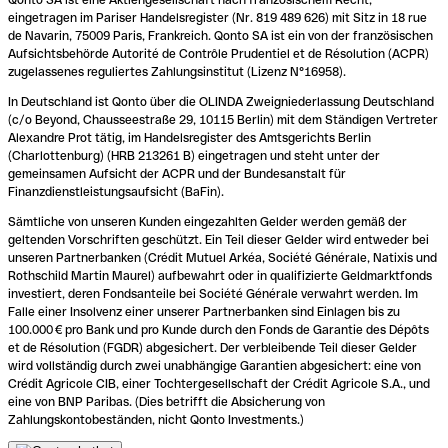
eingetragen im Pariser Handelsregister (Nr. 819 489 626) mit Sitz in 18 rue
de Navarin, 75009 Paris, Frankreich. Qonto SA ist ein von der französischen
Aufsichtsbehörde Autorité de Contrôle Prudentiel et de Résolution (ACPR)
zugelassenes reguliertes Zahlungsinstitut (Lizenz N°16958).
In Deutschland ist Qonto über die OLINDA Zweigniederlassung Deutschland
(c/o Beyond, Chausseestraße 29, 10115 Berlin) mit dem Ständigen Vertreter
Alexandre Prot tätig, im Handelsregister des Amtsgerichts Berlin
(Charlottenburg) (HRB 213261 B) eingetragen und steht unter der
gemeinsamen Aufsicht der ACPR und der Bundesanstalt für
Finanzdienstleistungsaufsicht (BaFin).
Sämtliche von unseren Kunden eingezahlten Gelder werden gemäß der
geltenden Vorschriften geschützt. Ein Teil dieser Gelder wird entweder bei
unseren Partnerbanken (Crédit Mutuel Arkéa, Société Générale, Natixis und
Rothschild Martin Maurel) aufbewahrt oder in qualifizierte Geldmarktfonds
investiert, deren Fondsanteile bei Société Générale verwahrt werden. Im
Falle einer Insolvenz einer unserer Partnerbanken sind Einlagen bis zu
100.000 € pro Bank und pro Kunde durch den Fonds de Garantie des Dépôts
et de Résolution (FGDR) abgesichert. Der verbleibende Teil dieser Gelder
wird vollständig durch zwei unabhängige Garantien abgesichert: eine von
Crédit Agricole CIB, einer Tochtergesellschaft der Crédit Agricole S.A., und
eine von BNP Paribas. (Dies betrifft die Absicherung von
Zahlungskontobeständen, nicht Qonto Investments.)