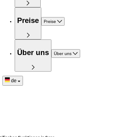
Preise
Preise
Über uns
Über uns
de