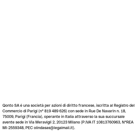
Qonto SA é una società per azioni di diritto francese, iscritta al Registro del
Commercio di Parigi (n° 819 489 626) con sede in Rue De Navarin n. 18,
75009, Parigi (Francia), operante in Italia attraverso la sua succursale
avente sede in Via Meravigli 2, 20123 Milano (P.IVA IT 10813760963, N°REA
MI-2559348, PEC olindasas@legalmail.it).