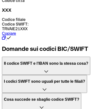
Codice città
XXX
Codice filiale
Codice SWIFT:
TRVAIE21XXX
Copiare
Domande sui codici BIC/SWIFT
Il codice SWIFT e l’IBAN sono la stessa cosa?
L'acronimo SWIFT sta per “Society for Worldwide
I codici SWIFT sono uguali per tutte le filiali?
Interbank Financial Telecommunication”, una rete globale
per l’elaborazione dei pagamenti tra diversi Paesi.
Dipende dalle banche. In alcuni casi le banche utilizzano
Cosa succede se sbaglio codice SWIFT?
lo stesso codice SWIFT per filiali diverse. In altri casi, le
Il BIC, invece, sta per “Bank Identifier Code” ed è una
banche preferiscono avere un codice SWIFT dedicato per