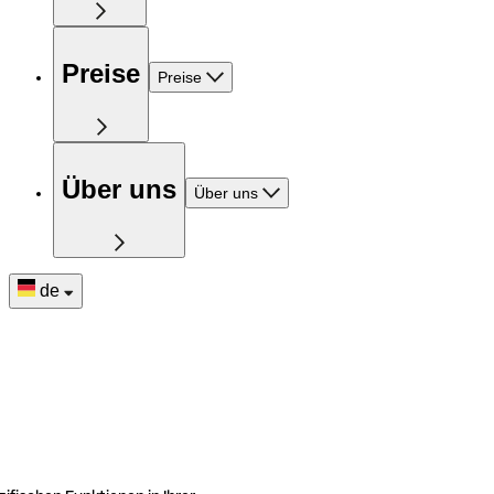
Preise
Preise
Über uns
Über uns
de