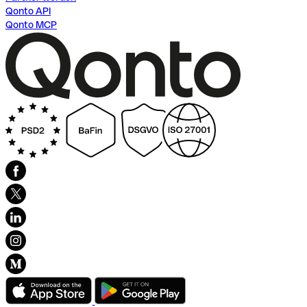
Qonto API
Qonto MCP