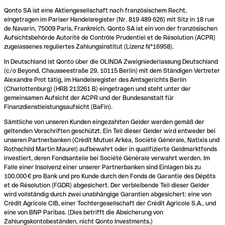
Qonto SA ist eine Aktiengesellschaft nach französischem Recht,
eingetragen im Pariser Handelsregister (Nr. 819 489 626) mit Sitz in 18 rue
de Navarin, 75009 Paris, Frankreich. Qonto SA ist ein von der französischen
Aufsichtsbehörde Autorité de Contrôle Prudentiel et de Résolution (ACPR)
zugelassenes reguliertes Zahlungsinstitut (Lizenz N°16958).
In Deutschland ist Qonto über die OLINDA Zweigniederlassung Deutschland
(c/o Beyond, Chausseestraße 29, 10115 Berlin) mit dem Ständigen Vertreter
Alexandre Prot tätig, im Handelsregister des Amtsgerichts Berlin
(Charlottenburg) (HRB 213261 B) eingetragen und steht unter der
gemeinsamen Aufsicht der ACPR und der Bundesanstalt für
Finanzdienstleistungsaufsicht (BaFin).
Sämtliche von unseren Kunden eingezahlten Gelder werden gemäß der
geltenden Vorschriften geschützt. Ein Teil dieser Gelder wird entweder bei
unseren Partnerbanken (Crédit Mutuel Arkéa, Société Générale, Natixis und
Rothschild Martin Maurel) aufbewahrt oder in qualifizierte Geldmarktfonds
investiert, deren Fondsanteile bei Société Générale verwahrt werden. Im
Falle einer Insolvenz einer unserer Partnerbanken sind Einlagen bis zu
100.000 € pro Bank und pro Kunde durch den Fonds de Garantie des Dépôts
et de Résolution (FGDR) abgesichert. Der verbleibende Teil dieser Gelder
wird vollständig durch zwei unabhängige Garantien abgesichert: eine von
Crédit Agricole CIB, einer Tochtergesellschaft der Crédit Agricole S.A., und
eine von BNP Paribas. (Dies betrifft die Absicherung von
Zahlungskontobeständen, nicht Qonto Investments.)