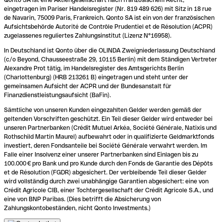
eingetragen im Pariser Handelsregister (Nr. 819 489 626) mit Sitz in 18 rue
de Navarin, 75009 Paris, Frankreich. Qonto SA ist ein von der französischen
Aufsichtsbehörde Autorité de Contrôle Prudentiel et de Résolution (ACPR)
zugelassenes reguliertes Zahlungsinstitut (Lizenz N°16958).
In Deutschland ist Qonto über die OLINDA Zweigniederlassung Deutschland
(c/o Beyond, Chausseestraße 29, 10115 Berlin) mit dem Ständigen Vertreter
Alexandre Prot tätig, im Handelsregister des Amtsgerichts Berlin
(Charlottenburg) (HRB 213261 B) eingetragen und steht unter der
gemeinsamen Aufsicht der ACPR und der Bundesanstalt für
Finanzdienstleistungsaufsicht (BaFin).
Sämtliche von unseren Kunden eingezahlten Gelder werden gemäß der
geltenden Vorschriften geschützt. Ein Teil dieser Gelder wird entweder bei
unseren Partnerbanken (Crédit Mutuel Arkéa, Société Générale, Natixis und
Rothschild Martin Maurel) aufbewahrt oder in qualifizierte Geldmarktfonds
investiert, deren Fondsanteile bei Société Générale verwahrt werden. Im
Falle einer Insolvenz einer unserer Partnerbanken sind Einlagen bis zu
100.000 € pro Bank und pro Kunde durch den Fonds de Garantie des Dépôts
et de Résolution (FGDR) abgesichert. Der verbleibende Teil dieser Gelder
wird vollständig durch zwei unabhängige Garantien abgesichert: eine von
Crédit Agricole CIB, einer Tochtergesellschaft der Crédit Agricole S.A., und
eine von BNP Paribas. (Dies betrifft die Absicherung von
Zahlungskontobeständen, nicht Qonto Investments.)