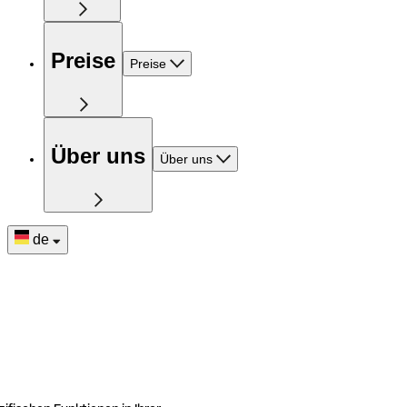
Preise
Preise
Über uns
Über uns
de