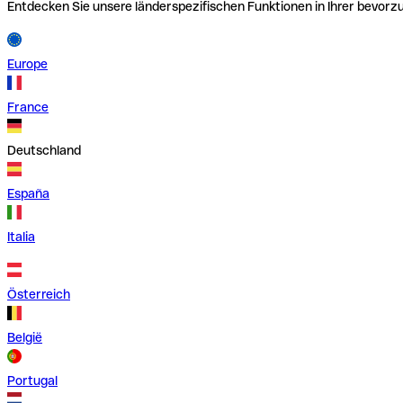
Entdecken Sie unsere länderspezifischen Funktionen in Ihrer bevor
Europe
France
Deutschland
España
Italia
Österreich
België
Portugal