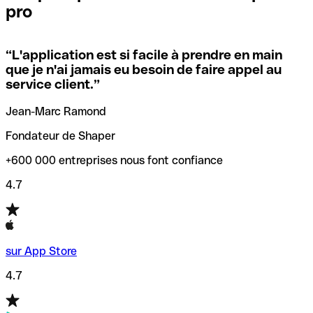
pro
locales.
Pour éviter ces erreurs, Qonto a créé un outil de
vérification/recherche de codes SWIFT. Ainsi, vous pouvez
“
L'application est si facile à prendre en main
Si vous n'êtes pas sûr du code SWIFT que vous devriez
trouver et vérifier vos codes SWIFT avant de réaliser vos
que je n'ai jamais eu besoin de faire appel au
utiliser, nous avons développé un outil de recherche de
transferts d’argent.
service client.
”
codes SWIFT par nom de banque.
Jean-Marc Ramond
Fondateur de Shaper
+600 000 entreprises nous font confiance
4.7
sur App Store
4.7