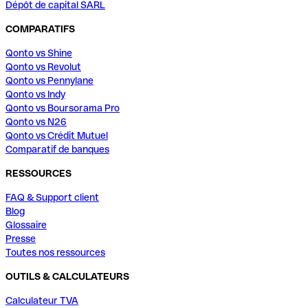
Dépôt de capital SARL
COMPARATIFS
Qonto vs Shine
Qonto vs Revolut
Qonto vs Pennylane
Qonto vs Indy
Qonto vs Boursorama Pro
Qonto vs N26
Qonto vs Crédit Mutuel
Comparatif de banques
RESSOURCES
FAQ & Support client
Blog
Glossaire
Presse
Toutes nos ressources
OUTILS & CALCULATEURS
Calculateur TVA