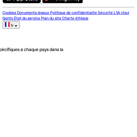
Cookies
Documents légaux
Politique de confidentialité
Sécurité
L'IA chez
Qonto
État du service
Plan du site
Charte éthique
fr
pécifiques à chaque pays dans la