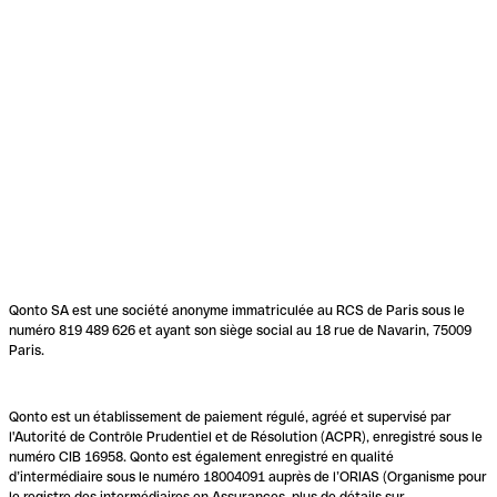
Qonto SA est une société anonyme immatriculée au RCS de Paris sous le
numéro 819 489 626 et ayant son siège social au 18 rue de Navarin, 75009
Paris.
Qonto est un établissement de paiement régulé, agréé et supervisé par
l'Autorité de Contrôle Prudentiel et de Résolution (ACPR), enregistré sous le
numéro CIB 16958. Qonto est également enregistré en qualité
d’intermédiaire sous le numéro 18004091 auprès de l’ORIAS (Organisme pour
le registre des intermédiaires en Assurances, plus de détails sur