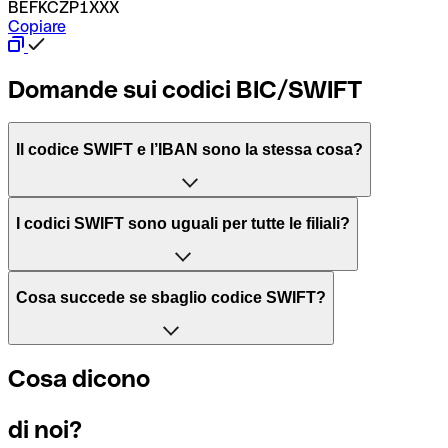
BEFKCZP1XXX
Copiare
Domande sui codici BIC/SWIFT
Il codice SWIFT e l’IBAN sono la stessa cosa?
L'acronimo SWIFT sta per “Society for Worldwide Interbank 
I codici SWIFT sono uguali per tutte le filiali?
Il BIC, invece, sta per “Bank Identifier Code” ed è una sequ
Dipende dalle banche. In alcuni casi le banche utilizzano lo
Cosa succede se sbaglio codice SWIFT?
filiale.
Se per caso invii un pagamento a un codice SWIFT esistente
Cosa dicono
Per sapere a quale filiale fa riferimento un codice SWIFT, è 
Altrimenti significa che è il codice di una delle filiali locali.
di noi?
Se ti accorgi di aver usato un codice SWIFT sbagliato, cont