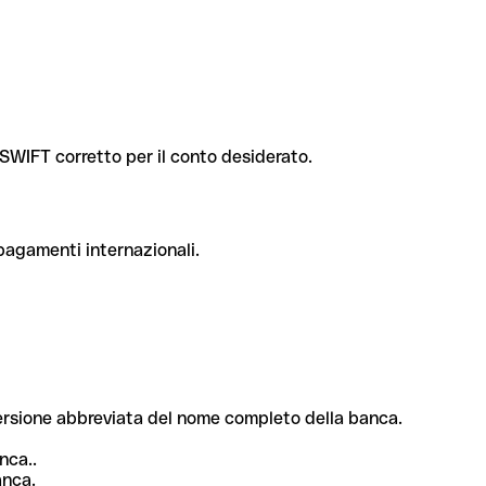
e SWIFT corretto per il conto desiderato.
 pagamenti internazionali.
 versione abbreviata del nome completo della banca.
nca..
anca.