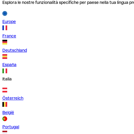
Esplora le nostre funzionalità specifiche per paese nella tua lingua pr
Europe
France
Deutschland
España
Italia
Österreich
België
Portugal