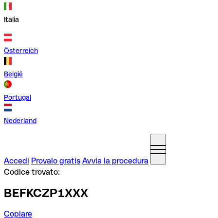
Italia
Österreich
België
Portugal
Nederland
Accedi
Provalo gratis
Avvia la procedura
Codice trovato:
BEFKCZP1XXX
Copiare