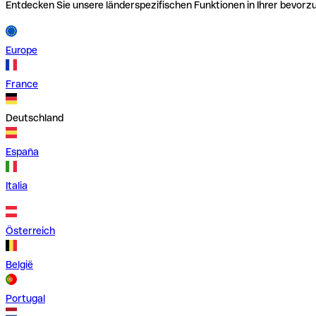
Entdecken Sie unsere länderspezifischen Funktionen in Ihrer bevor
Europe
France
Deutschland
España
Italia
Österreich
België
Portugal