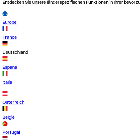
Entdecken Sie unsere länderspezifischen Funktionen in Ihrer bevor
Europe
France
Deutschland
España
Italia
Österreich
België
Portugal