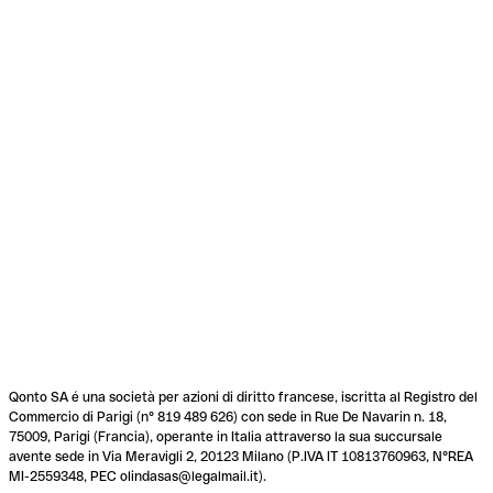
Qonto SA é una società per azioni di diritto francese, iscritta al Registro del
Commercio di Parigi (n° 819 489 626) con sede in Rue De Navarin n. 18,
75009, Parigi (Francia), operante in Italia attraverso la sua succursale
avente sede in Via Meravigli 2, 20123 Milano (P.IVA IT 10813760963, N°REA
MI-2559348, PEC olindasas@legalmail.it).