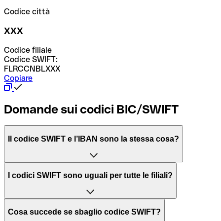
Codice città
XXX
Codice filiale
Codice SWIFT:
FLRCCNBLXXX
Copiare
Domande sui codici BIC/SWIFT
Il codice SWIFT e l’IBAN sono la stessa cosa?
L'acronimo SWIFT sta per “Society for Worldwide
I codici SWIFT sono uguali per tutte le filiali?
Interbank Financial Telecommunication”, una rete globale
per l’elaborazione dei pagamenti tra diversi Paesi.
Dipende dalle banche. In alcuni casi le banche utilizzano
Cosa succede se sbaglio codice SWIFT?
lo stesso codice SWIFT per filiali diverse. In altri casi, le