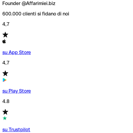
Founder @Affarimiei.biz
600.000 clienti si fidano di noi
4,7
su App Store
4,7
su Play Store
4.8
su Trustpilot