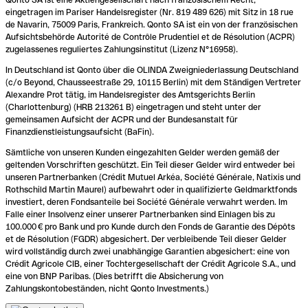
eingetragen im Pariser Handelsregister (Nr. 819 489 626) mit Sitz in 18 rue
de Navarin, 75009 Paris, Frankreich. Qonto SA ist ein von der französischen
Aufsichtsbehörde Autorité de Contrôle Prudentiel et de Résolution (ACPR)
zugelassenes reguliertes Zahlungsinstitut (Lizenz N°16958).
In Deutschland ist Qonto über die OLINDA Zweigniederlassung Deutschland
(c/o Beyond, Chausseestraße 29, 10115 Berlin) mit dem Ständigen Vertreter
Alexandre Prot tätig, im Handelsregister des Amtsgerichts Berlin
(Charlottenburg) (HRB 213261 B) eingetragen und steht unter der
gemeinsamen Aufsicht der ACPR und der Bundesanstalt für
Finanzdienstleistungsaufsicht (BaFin).
Sämtliche von unseren Kunden eingezahlten Gelder werden gemäß der
geltenden Vorschriften geschützt. Ein Teil dieser Gelder wird entweder bei
unseren Partnerbanken (Crédit Mutuel Arkéa, Société Générale, Natixis und
Rothschild Martin Maurel) aufbewahrt oder in qualifizierte Geldmarktfonds
investiert, deren Fondsanteile bei Société Générale verwahrt werden. Im
Falle einer Insolvenz einer unserer Partnerbanken sind Einlagen bis zu
100.000 € pro Bank und pro Kunde durch den Fonds de Garantie des Dépôts
et de Résolution (FGDR) abgesichert. Der verbleibende Teil dieser Gelder
wird vollständig durch zwei unabhängige Garantien abgesichert: eine von
Crédit Agricole CIB, einer Tochtergesellschaft der Crédit Agricole S.A., und
eine von BNP Paribas. (Dies betrifft die Absicherung von
Zahlungskontobeständen, nicht Qonto Investments.)