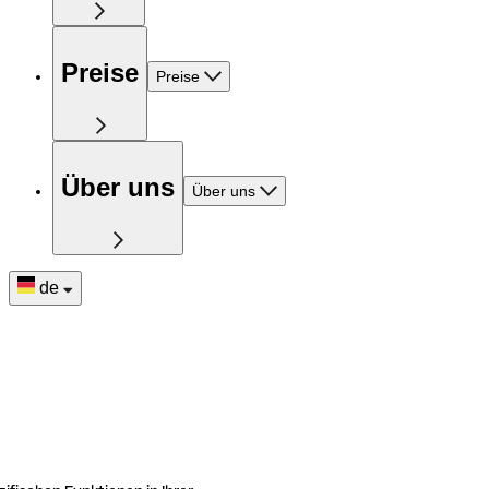
Preise
Preise
Über uns
Über uns
de