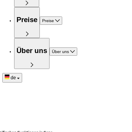
Preise
Preise
Über uns
Über uns
de