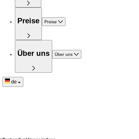
Preise
Preise
Über uns
Über uns
de