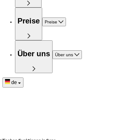
Preise
Preise
Über uns
Über uns
de